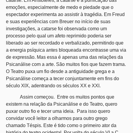
catarse. Em Aristóteles, a catarse é a purificação das
emoções, especialmente de medo e piedade que o
espectador experimenta ao assistir à tragédia. Em Freud
e suas experiências com Breuer no início de suas
investigações, a catarse foi observada como um
processo pelo qual um afeto reprimido poderia ser
liberado ao ser recordado e verbalizado, permitindo que
a energia psíquica antes bloqueada encontrasse uma via
de expressão. Mas essa é apenas uma das relações da
Psicanálise com a arte. São muitos fios que fazem trama.
O Teatro puxa um fio desde a antiguidade grega e a
Psicanálise começa a tecer conjuntamente em fins do
século XIX, adentrando os séculos XX e XXI.
Assim começou. Entre os muitos pontos que
existem na relação da Psicanálise e do Teatro, quero
puxar outro fio e tecer uma ideia. Para isso quero
convidar você leitor a olharmos para outro grego
chamado Téspis. Este é tido como o primeiro ator da
história do teatro ocidental. Por volta do século VI a.C.,