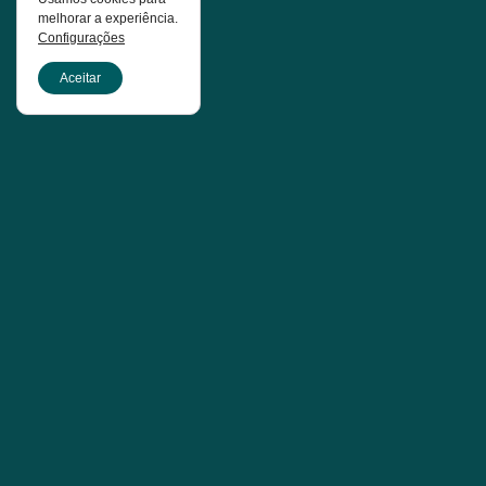
melhorar a experiência.
Configurações
Aceitar
Sobre o curso
Esta especialização oferece uma imersão teórica e
prática nas relações entre psicanálise e as
transformações culturais contemporâneas. Em um mundo
marcado pela multiplicidade de identidades e
experiências, a clínica psicanalítica enfrenta desafios
inéditos ao lidar com as subjetividades moldadas por
mudanças sociais e culturais.
O curso é pensado para profissionais que desejam
compreender profundamente os conceitos psicanalíticos