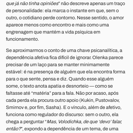
que já não tinha opiniões
” não descreve apenas um traço
de personalidade: ela marca o instante em que, sem o
outro, o cotidiano perde contorno. Nesse sentido, o amor
aparece menos como encontro e mais como uma
engrenagem que mantém a vida psíquica em
funcionamento.
Se aproximarmos o conto de uma chave psicanalítica, a
dependência afetiva fica difícil de ignorar. Olenka parece
precisar de um laço para se manter minimamente
estável: é na presença de alguém que ela encontra forma
para o que sente, pensa e diz. Quando esse alguém
some, o texto anota apatia e desnorteio — como se
faltasse até “matéria” para a fala. Não por acaso, após
cada perda ela procura outro apoio (Kukin, Pustovalov,
Smirnov e, por fim, Sasha). E o vínculo, além de afetivo,
funciona como regulador do discurso: sem o outro, ela
chega a perguntar “
Mas, Volodichka, de que ‘devo’ falar,
então?
”, expondo a dependência de um tema, de uma