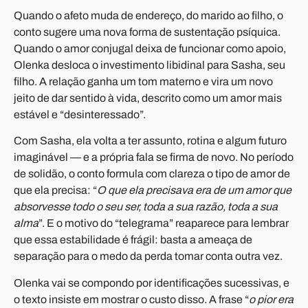
Quando o afeto muda de endereço, do marido ao filho, o
conto sugere uma nova forma de sustentação psíquica.
Quando o amor conjugal deixa de funcionar como apoio,
Olenka desloca o investimento libidinal para Sasha, seu
filho. A relação ganha um tom materno e vira um novo
jeito de dar sentido à vida, descrito como um amor mais
estável e “desinteressado”.
Com Sasha, ela volta a ter assunto, rotina e algum futuro
imaginável — e a própria fala se firma de novo. No período
de solidão, o conto formula com clareza o tipo de amor de
que ela precisa: “
O que ela precisava era de um amor que
absorvesse todo o seu ser, toda a sua razão, toda a sua
alma
”. E o motivo do “telegrama” reaparece para lembrar
que essa estabilidade é frágil: basta a ameaça de
separação para o medo da perda tomar conta outra vez.
Olenka vai se compondo por identificações sucessivas, e
o texto insiste em mostrar o custo disso. A frase “
o pior era