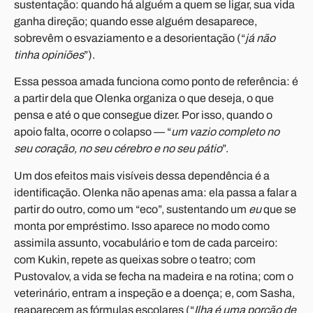
sustentação: quando há alguém a quem se ligar, sua vida
ganha direção; quando esse alguém desaparece,
sobrevêm o esvaziamento e a desorientação (“
já não
tinha opiniões
”).
Essa pessoa amada funciona como ponto de referência: é
a partir dela que Olenka organiza o que deseja, o que
pensa e até o que consegue dizer. Por isso, quando o
apoio falta, ocorre o colapso — “
um vazio completo no
seu coração, no seu cérebro e no seu pátio
”.
Um dos efeitos mais visíveis dessa dependência é a
identificação. Olenka não apenas ama: ela passa a falar a
partir do outro, como um “eco”, sustentando um
eu
que se
monta por empréstimo. Isso aparece no modo como
assimila assunto, vocabulário e tom de cada parceiro:
com Kukin, repete as queixas sobre o teatro; com
Pustovalov, a vida se fecha na madeira e na rotina; com o
veterinário, entram a inspeção e a doença; e, com Sasha,
reaparecem as fórmulas escolares (“
Ilha é uma porção de