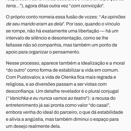
terra…
”), agora ditas outra vez “
com convicção
”.
O próprio conto nomeia essa fusão de vozes: “
As opiniões
de seu marido eram as dela
”. Por isso, quando o vínculo
se rompe, não há exatamente uma libertação — há um
intervalo de silêncio e desorientação, como se lhe
faltasse não só companhia, mas também um ponto de
apoio para organizar o pensamento.
Nesse processo, aparece também a idealização e a moral
“do outro” como forma de estabilizar a vida em comum.
Com Pustovalov, a vida de Olenka fica mais regrada e
religiosa, e as diversões passam a ser vistas com
desconfiança. Um detalhe revelador é o plural conjugal
(“
Vanichka e eu nunca vamos ao teatro
”): a recusa do
entretenimento já sai pronta como valor “do casal”,
embora venha do ideal do parceiro, o que dá estabilidade
e alivia a angústia, mas também diminui o espaço para
um desejo realmente dela.