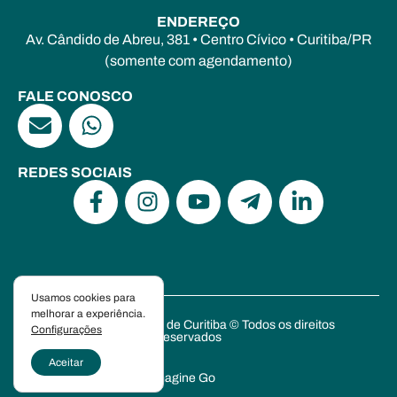
ENDEREÇO
Av. Cândido de Abreu, 381 • Centro Cívico • Curitiba/PR
(somente com agendamento)
FALE CONOSCO
REDES SOCIAIS
Usamos cookies para
melhorar a experiência.
Escola de Psicanálise de Curitiba © Todos os direitos
Configurações
reservados
Política de Privacidade
Aceitar
Criado por Hourglass e
Imagine Go