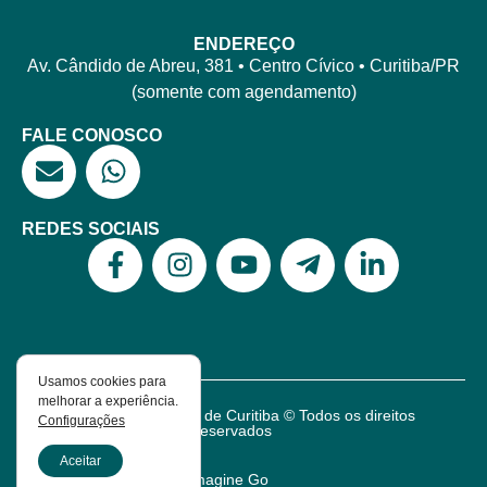
ENDEREÇO
Av. Cândido de Abreu, 381 • Centro Cívico • Curitiba/PR
(somente com agendamento)
FALE CONOSCO
REDES SOCIAIS
Usamos cookies para
melhorar a experiência.
Escola de Psicanálise de Curitiba © Todos os direitos
Configurações
reservados
Política de Privacidade
Aceitar
Criado por Hourglass e
Imagine Go