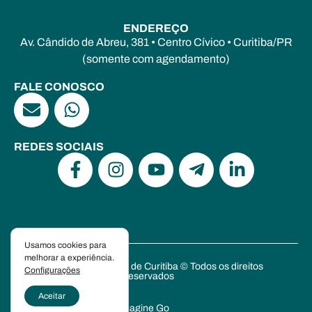
ENDEREÇO
Av. Cândido de Abreu, 381 • Centro Cívico • Curitiba/PR
(somente com agendamento)
FALE CONOSCO
REDES SOCIAIS
Usamos cookies para
melhorar a experiência.
Escola de Psicanálise de Curitiba © Todos os direitos
Configurações
reservados
Política de Privacidade
Aceitar
Criado por Hourglass e
Imagine Go