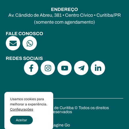
ENDEREÇO
Av. Cândido de Abreu, 381 • Centro Cívico • Curitiba/PR
(somente com agendamento)
FALE CONOSCO
REDES SOCIAIS
Usamos cookies para
melhorar a experiência.
Escola de Psicanálise de Curitiba © Todos os direitos
Configurações
reservados
Política de Privacidade
Aceitar
Criado por Hourglass e
Imagine Go